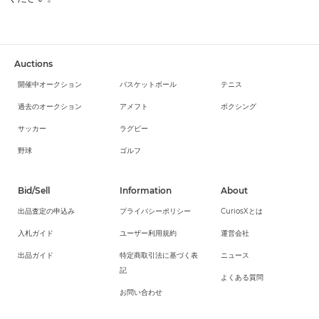
Auctions
開催中オークション
バスケットボール
テニス
過去のオークション
アメフト
ボクシング
サッカー
ラグビー
野球
ゴルフ
Bid/Sell
Information
About
出品査定の申込み
プライバシーポリシー
CuriosXとは
入札ガイド
ユーザー利用規約
運営会社
出品ガイド
特定商取引法に基づく表
ニュース
記
よくある質問
お問い合わせ