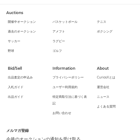
Auctions
開催中オークション
バスケットボール
テニス
過去のオークション
アメフト
ボクシング
サッカー
ラグビー
野球
ゴルフ
Bid/Sell
Information
About
出品査定の申込み
プライバシーポリシー
CuriosXとは
入札ガイド
ユーザー利用規約
運営会社
出品ガイド
特定商取引法に基づく表
ニュース
記
よくある質問
お問い合わせ
メルマガ登録
今後のオークションの通知を受け取る