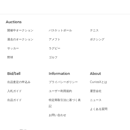
Auctions
開催中オークション
バスケットボール
テニス
過去のオークション
アメフト
ボクシング
サッカー
ラグビー
野球
ゴルフ
Bid/Sell
Information
About
出品査定の申込み
プライバシーポリシー
CuriosXとは
入札ガイド
ユーザー利用規約
運営会社
出品ガイド
特定商取引法に基づく表
ニュース
記
よくある質問
お問い合わせ