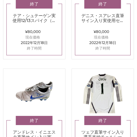
終了
終了
テア・シュテーゲン実
デニス・スアレス直筆
使用12/13スパイク（ア
サイン入り実使用セル
ディダス プレデターリ
タ21/22ホームユニフォ
ーサルゾーン）
ーム
¥80,000
¥80,000
現在価格
現在価格
2022年12月18日
2022年12月18日
終了時間
終了時間
終了
終了
アンドレス・イニエス
ツェフ直筆サイン入り