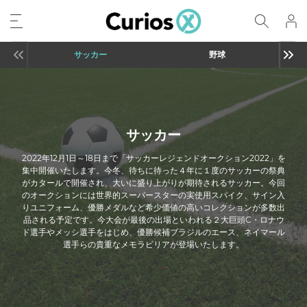
サッカー
野球
サッカー
2022年12月1日～18日まで「サッカーレジェンドオークション2022」を
集中開催いたします。今冬、待ちに待った４年に１度のサッカーの祭典
がカタールで開催され、大いに盛り上がりが期待されるサッカー。今回
のオークションには世界的スーパースターの実使用スパイク、サイン入
りユニフォーム、優勝メダルなど希少価値の高いコレクションが多数出
品される予定です。今大会が最後の出場といわれる２大巨頭C・ロナウ
ド選手やメッシ選手をはじめ、優勝候補ブラジルのエース、ネイマール
選手らの貴重なメモラビリアが登場いたします。