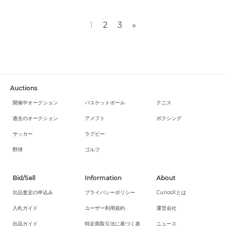
Next
1
2
3
»
Auctions
開催中オークション
バスケットボール
テニス
過去のオークション
アメフト
ボクシング
サッカー
ラグビー
野球
ゴルフ
Bid/Sell
Information
About
出品査定の申込み
プライバシーポリシー
CuriosXとは
入札ガイド
ユーザー利用規約
運営会社
出品ガイド
特定商取引法に基づく表
ニュース