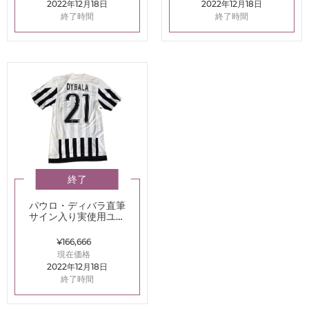
2022年12月18日
2022年12月18日
終了時間
終了時間
終了
パウロ・ディバラ直筆
サイン入り実使用ユベ
ントス2015-2016ホーム
ユニフォーム
¥166,666
現在価格
2022年12月18日
終了時間