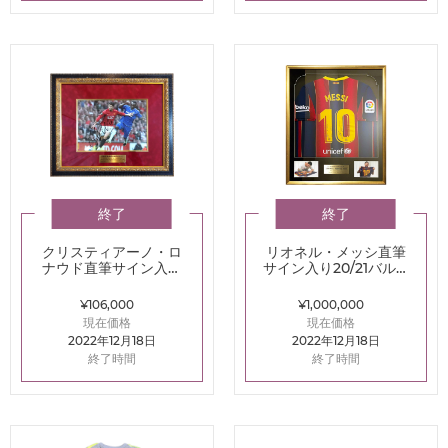
終了
終了
クリスティアーノ・ロ
リオネル・メッシ直筆
ナウド直筆サイン入り
サイン入り20/21バルセ
額装フォト07/08マン
ロナホームユニフォー
チェスター・U
ム額縁入り
¥106,000
¥1,000,000
現在価格
現在価格
2022年12月18日
2022年12月18日
終了時間
終了時間