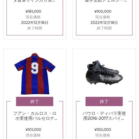
タ直筆サイン入り実使
選手支給チェルシー
用09/10スパイク（ナイ
2011-2012GKユニフォ
キ CTR360）
ーム
¥181,000
¥100,000
現在価格
現在価格
2022年12月18日
2022年12月18日
終了時間
終了時間
終了
終了
フアン・カルロス・ロ
パウロ・ディバラ実使
ホ実使用バルセロナ
用2016-2017スパイク
1984-1985ホームユニ
(ナイキ マーキュリアル
フォーム
スーパーフライV)
¥101,000
¥150,000
現在価格
現在価格