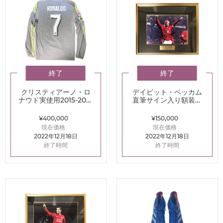
終了
終了
クリスティアーノ・ロ
デイビット・ベッカム
ナウド実使用2015-2016
直筆サイン入り額装フ
レアルマドリード3rdユ
ォト2002-2003マンチ
ニフォーム (Julien's)
ェスター・U
¥400,000
¥150,000
現在価格
現在価格
2022年12月18日
2022年12月18日
終了時間
終了時間