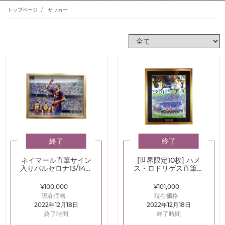
トップページ
サッカー
終了
終了
ネイマール直筆サイン
[世界限定10枚] ハメ
入りバルセロナ13/14フ
ス・ロドリゲス直筆サ
ォト
イン入りグラフィック
アート
¥100,000
¥101,000
現在価格
現在価格
2022年12月18日
2022年12月18日
終了時間
終了時間