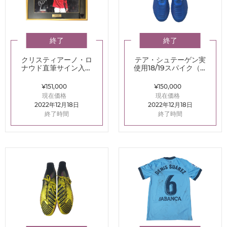
終了
終了
クリスティアーノ・ロ
テア・シュテーゲン実
ナウド直筆サイン入り
使用18/19スパイク（ア
額装フォト2007-2008
ディダス プレデター
マンチェスター・U
19.1）
¥151,000
¥150,000
現在価格
現在価格
2022年12月18日
2022年12月18日
終了時間
終了時間